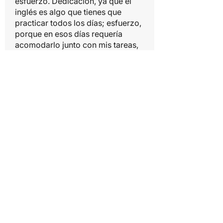
esfuerzo. Dedicación, ya que el
inglés es algo que tienes que
practicar todos los días; esfuerzo,
porque en esos días requería
acomodarlo junto con mis tareas,
proyectos y exámenes de la
universidad.
Cuando inicié en el proceso de
aprendizaje, no sabía nada
relacionado con el inglés, pero a lo
largo de los meses que estuve
estudiando allí (6 meses), fui
desarrollando habilidades que me
brindaron oportunidades para
superarme y encontrar un trabajo
que hoy en día me ayuda a
solventar mis estudios en la
universidad, además de seguir
desarrollando los talentos que
Dios me ha dado.