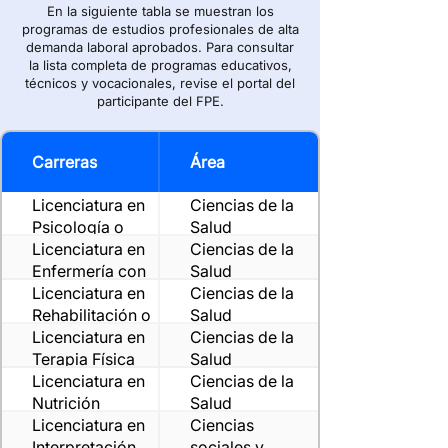
En la siguiente tabla se muestran los
programas de estudios profesionales de alta
demanda laboral aprobados. Para consultar
la lista completa de programas educativos,
técnicos y vocacionales, revise el portal del
participante del FPE.
Carreras
Área
Licenciatura en
Ciencias de la
Psicología o
Salud
Psicología
Licenciatura en
Ciencias de la
Clinica
Enfermería con
Salud
especialidad
Licenciatura en
Ciencias de la
Rehabilitación o
Salud
Fisioterapia
Licenciatura en
Ciencias de la
Terapia Física
Salud
Licenciatura en
Ciencias de la
Nutrición
Salud
Licenciatura en
Ciencias
Interpretación
sociales y