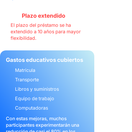
Plazo extendido
El plazo del préstamo se ha
extendido a 10 años para mayor
flexibilidad.
Gastos educativos cubiertos
Matrícula
Transporte
Libros y suministros
Equipo de trabajo
Computadoras
Con estas mejoras, muchos
participantes experimentarán una
reducción de casi el 80% en los