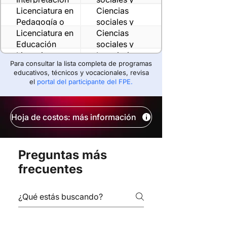
Licenciatura en
Administrativas
Ciencias
Pedagogía o
sociales y
Psicopedagogía
Licenciatura en
Administrativas
Ciencias
Educación
sociales y
Licenciatura en
Administrativas
Ingeniería,
Para consultar la lista completa de programas
Robótica
Tecnología y
educativos, técnicos y vocacionales, revisa
Ingeniería en
Diseño
Ingeniería,
el
portal del participante del FPE.
Robótica
Tecnología y
Ingeniería en
Diseño
Ingeniería,
Materiales
Tecnología y
Hoja de costos: más información
Ingeniería en
Diseño
Ingeniería,
Manufactura
Tecnología y
Avanzada
Diseño
Preguntas más
frecuentes