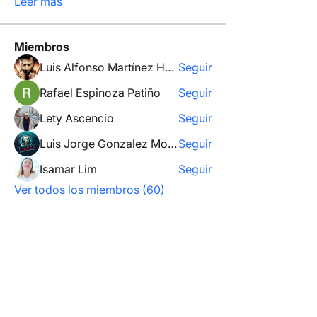
Leer más
Miembros
Luis Alfonso Martínez Hernández
Seguir
Rafael Espinoza Patiño
Seguir
Lety Ascencio
Seguir
Luis Jorge Gonzalez Moya
Seguir
Isamar Lim
Seguir
Ver todos los miembros (60)
Educa-Sión es un sitio dedicado a dar
accesibilidad a recursos de educación,