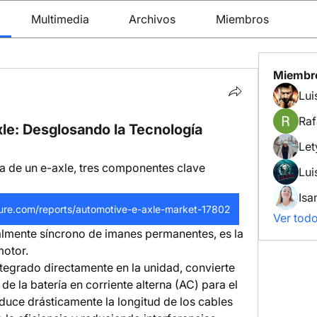
Multimedia
Archivos
Miembros
Miembr
Raf
e: Desglosando la Tecnología
Let
 de un e-axle, tres componentes clave 
Lui
Isa
ure.com/reports/automotive-e-axle-market-17802
Ver tod
lmente síncrono de imanes permanentes, es la 
motor.
ntegrado directamente en la unidad, convierte 
de la batería en corriente alterna (AC) para el 
duce drásticamente la longitud de los cables 