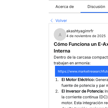
Acerca de
Discusión
Volver
akashtyagimrfr
4 de noviembre de 2025
akashtyagimrfr
Cómo Funciona un E-Axl
Interna
Dentro de la carcasa compacta
trabajan en armonía:
https://www.marketresearchfut
El Motor Eléctrico:
 Genera
fuente de potencia y par 
El Inversor de Potencia:
 I
la corriente continua (DC) 
motor. Esta integración re