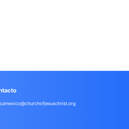
ntacto
camexico@churchofjesuschrist.org