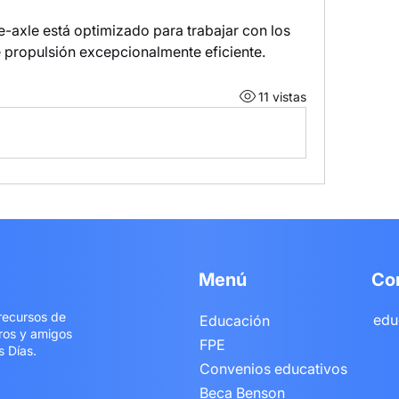
axle está optimizado para trabajar con los 
 propulsión excepcionalmente eficiente.
11 vistas
Menú
Co
 recursos de
edu
Educación
bros y amigos
FPE
s Días.
Convenios educativos
Beca Benson