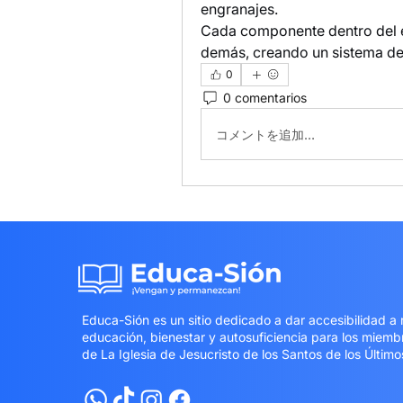
engranajes.
Cada componente dentro del e-
demás, creando un sistema de
0
0 comentarios
コメントを追加…
Educa-Sión es un sitio dedicado a dar accesibilidad a
educación, bienestar y autosuficiencia para los miem
de La Iglesia de Jesucristo de los Santos de los Último